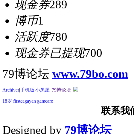
现金券
289
博币
1
活跃度
780
现金券已提现
700
79博论坛
www.79bo.com
Archiver
|
手机版
|
小黑屋
|
79博论坛
18岁
firstcagayan
gamcare
联系我们T
Designed by
79博论坛