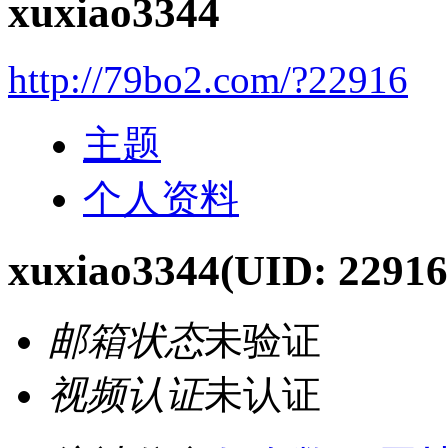
xuxiao3344
http://79bo2.com/?22916
主题
个人资料
xuxiao3344
(UID: 22916
邮箱状态
未验证
视频认证
未认证