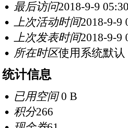
最后访问
2018-9-9 05:3
上次活动时间
2018-9-9 
上次发表时间
2018-9-9 
所在时区
使用系统默认
统计信息
已用空间
0 B
积分
266
现金券
61