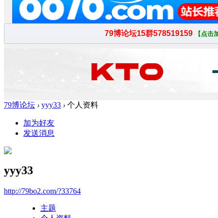
79博论坛
›
yyy33
›
个人资料
加为好友
发送消息
yyy33
http://79bo2.com/?33764
主题