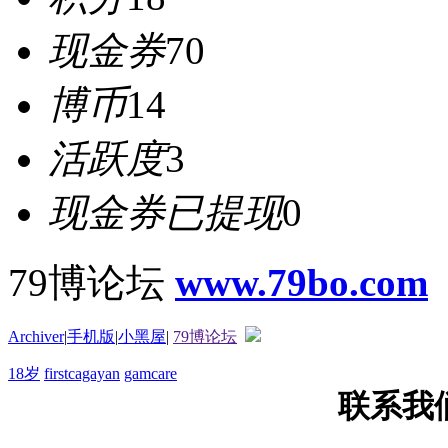
现金券
70
博币
14
活跃度
3
现金券已提现
0
79博论坛
www.79bo.com
Archiver
|
手机版
|
小黑屋
|
79博论坛
18岁
firstcagayan
gamcare
联系我们T