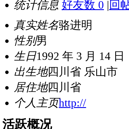
统计信息
好友数 0
|
回帖
真实姓名
骆进明
性别
男
生日
1992 年 3 月 14 日
出生地
四川省 乐山市
居住地
四川省
个人主页
http://
活跃概况