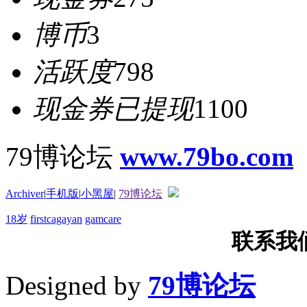
博币
3
活跃度
798
现金券已提现
1100
79博论坛
www.79bo.com
Archiver
|
手机版
|
小黑屋
|
79博论坛
18岁
firstcagayan
gamcare
联系我们T
Designed by
79博论坛