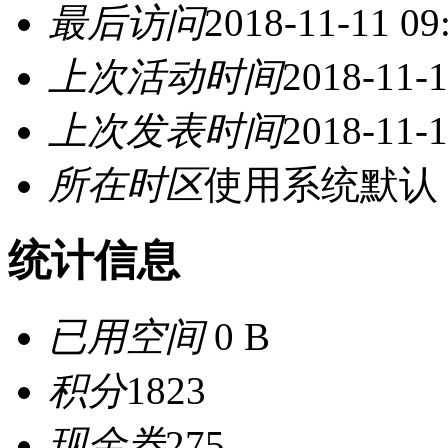
最后访问
2018-11-11 09
上次活动时间
2018-11-1
上次发表时间
2018-11-1
所在时区
使用系统默认
统计信息
已用空间
0 B
积分
1823
现金券
275