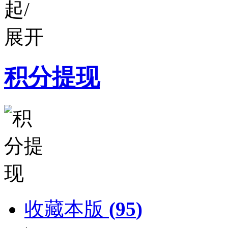
积分提现
收藏本版
(
95
)