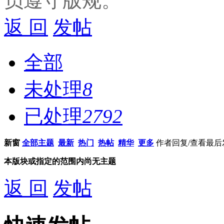
员遵守版规。
返 回
发帖
全部
未处理
8
已处理
2792
新窗
全部主题
最新
热门
热帖
精华
更多
作者
回复/查看
最后
本版块或指定的范围内尚无主题
返 回
发帖