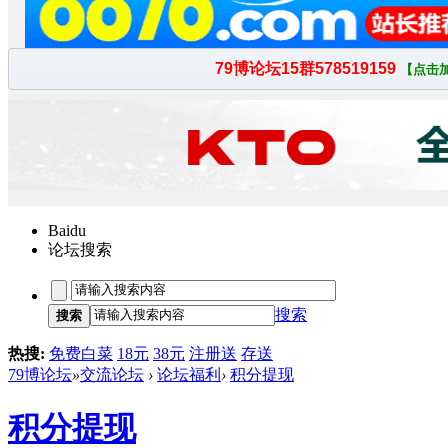
Baidu
论坛搜索
搜索
搜索
热搜:
免费白菜
18元
38元
注册送
存送
79博论坛
»
交流论坛
›
论坛福利
›
积分提现
积分提现