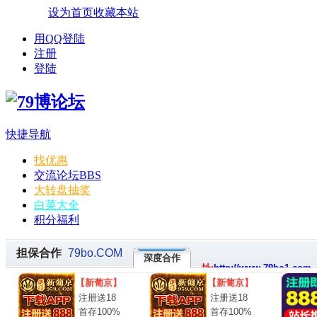
设为首页
收藏本站
用QQ登陆
注册
登陆
快捷导航
找优惠
交流论坛
BBS
大转盘抽奖
白菜大全
积分福利