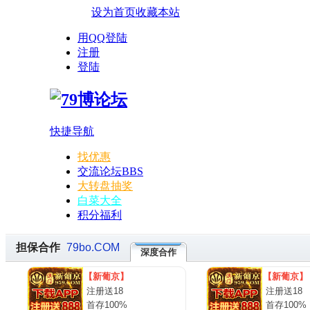
设为首页
收藏本站
用QQ登陆
注册
登陆
快捷导航
找优惠
交流论坛
BBS
大转盘抽奖
白菜大全
积分福利