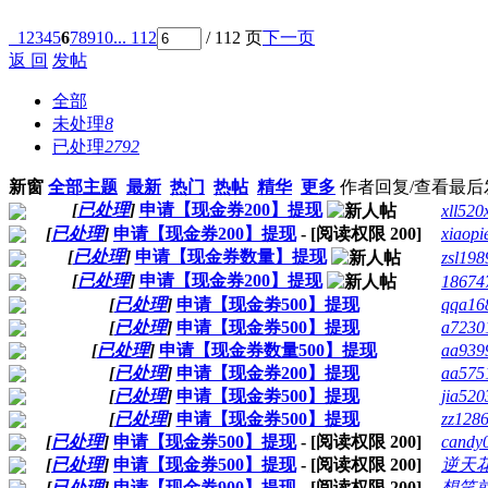
1
2
3
4
5
6
7
8
9
10
... 112
/ 112 页
下一页
返 回
发帖
全部
未处理
8
已处理
2792
新窗
全部主题
最新
热门
热帖
精华
更多
作者
回复/查看
最后
[
已处理
]
申请【现金券200】提现
xll520x
[
已处理
]
申请【现金券200】提现
- [阅读权限
200
]
xiaopi
[
已处理
]
申请【现金券数量】提现
zsl198
[
已处理
]
申请【现金券200】提现
18674
[
已处理
]
申请【现金劵500】提现
qqa16
[
已处理
]
申请【现金券500】提现
a7230
[
已处理
]
申请【现金券数量500】提现
aa939
[
已处理
]
申请【现金券200】提现
aa575
[
已处理
]
申请【现金劵500】提现
jia520
[
已处理
]
申请【现金券500】提现
zz128
[
已处理
]
申请【现金券500】提现
- [阅读权限
200
]
candy
[
已处理
]
申请【现金券500】提现
- [阅读权限
200
]
逆天
[
已处理
]
申请【现金券900】提现
- [阅读权限
200
]
想笑