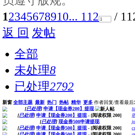
员遵守版规。
1
2
3
4
5
6
7
8
9
10
... 112
/ 1
返 回
发帖
全部
未处理
8
已处理
2792
新窗
全部主题
最新
热门
热帖
精华
更多
作者
回复/查看
最后
[
已处理
]
申请【现金券200】提现
l
[
已处理
]
申请【现金券200】提现
- [阅读权限
200
]
[
已处理
]
现金券500申请提现
j
[
已处理
]
申请【现金券500】提现
- [阅读权限
200
]
c
[
已处理
]
申请【现金券500】提现
- [阅读权限
200
]
q