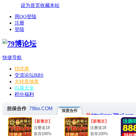
设为首页
收藏本站
用QQ登陆
注册
登陆
快捷导航
找优惠
交流论坛
BBS
大转盘抽奖
白菜大全
积分福利