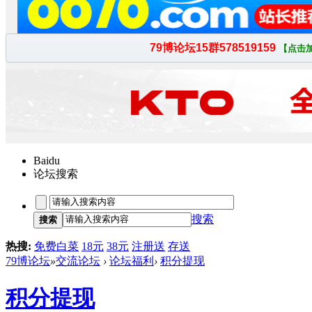
Baidu
论坛搜索
搜索
搜索
热搜:
免费白菜
18元
38元
注册送
存送
79博论坛
»
交流论坛
›
论坛福利
›
积分提现
积分提现