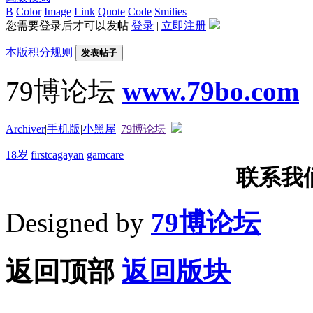
B
Color
Image
Link
Quote
Code
Smilies
您需要登录后才可以发帖
登录
|
立即注册
本版积分规则
发表帖子
79博论坛
www.79bo.com
Archiver
|
手机版
|
小黑屋
|
79博论坛
18岁
firstcagayan
gamcare
联系我们T
Designed by
79博论坛
返回顶部
返回版块