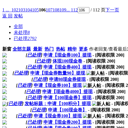
1 ...
102
103
104
105
106
107
108
109
... 112
/ 112 页
下一页
返 回
发帖
全部
未处理
8
已处理
2792
新窗
全部主题
最新
热门
热帖
精华
更多
作者
回复/查看
最后
[
已处理
]
申请【现金券100】提现
- [阅读权限
200
]
[
已处理
]
体现100现金卷
- [阅读权限
200
]
[
已处理
]
申请【现金券400】提现
- [阅读权限
200
]
[
已处理
]
申请【现金券数量90】提现
- [阅读权
[
已处理
]
申请80现金券提现
- [阅读权限
200
]
[
已处理
]
申请【现金券100】提现
- [阅读权限
2
[
已处理
]
申请【现金卷4000】提现
- [阅读权限
200
]
[
已处理
]
申请【100现金券】提现
- [阅读权限
200
]
[
已处理
]
发帖标题：申请【100积分】提现
- [阅读
[
已处理
]
申请【100现金卷】
- [阅读权限
200
]
[
已处理
]
申请【现金券100】提现
- [阅读权限
2
[
已处理
]
申请【现金券200】提现
- [阅读权限
200
]