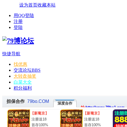
设为首页
收藏本站
用QQ登陆
注册
登陆
快捷导航
找优惠
交流论坛
BBS
大转盘抽奖
白菜大全
积分福利