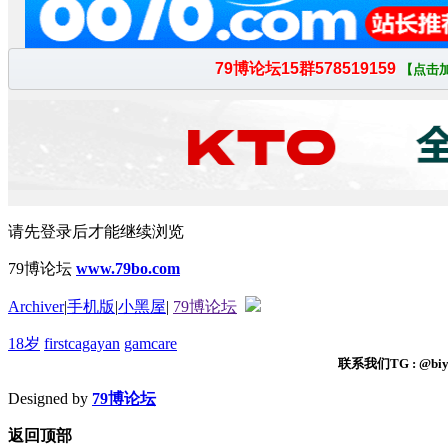
请先登录后才能继续浏览
79博论坛
www.79bo.com
Archiver
|
手机版
|
小黑屋
|
79博论坛
18岁
firstcagayan
gamcare
联系我们TG : @biyi
Designed by
79博论坛
返回顶部