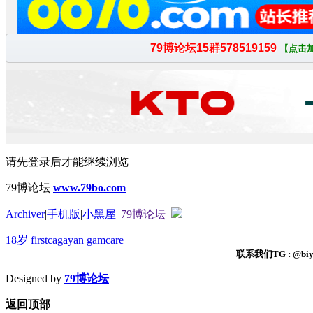
请先登录后才能继续浏览
79博论坛
www.79bo.com
Archiver
|
手机版
|
小黑屋
|
79博论坛
18岁
firstcagayan
gamcare
联系我们TG : @biyi
Designed by
79博论坛
返回顶部