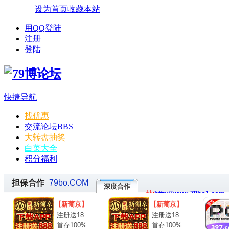
设为首页
收藏本站
用QQ登陆
注册
登陆
快捷导航
找优惠
交流论坛
BBS
大转盘抽奖
白菜大全
积分福利