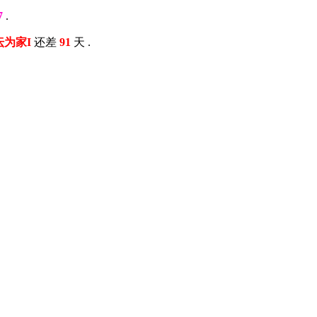
7
.
以坛为家I
还差
91
天 .