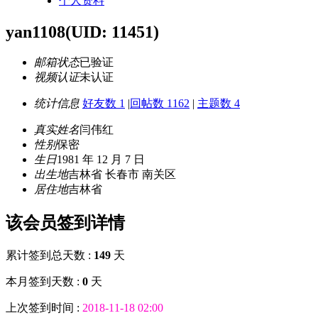
个人资料
yan1108
(UID: 11451)
邮箱状态
已验证
视频认证
未认证
统计信息
好友数 1
|
回帖数 1162
|
主题数 4
真实姓名
闫伟红
性别
保密
生日
1981 年 12 月 7 日
出生地
吉林省 长春市 南关区
居住地
吉林省
该会员签到详情
累计签到总天数 :
149
天
本月签到天数 :
0
天
上次签到时间 :
2018-11-18 02:00