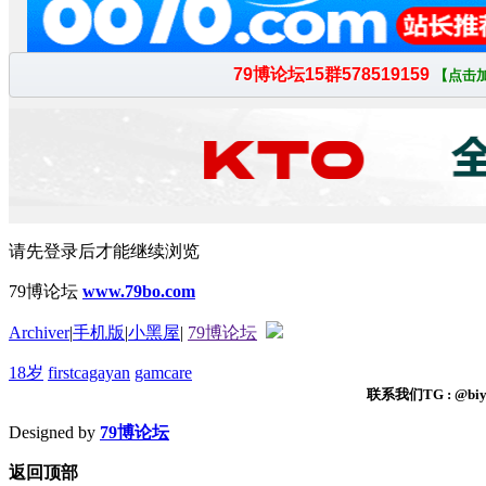
请先登录后才能继续浏览
79博论坛
www.79bo.com
Archiver
|
手机版
|
小黑屋
|
79博论坛
18岁
firstcagayan
gamcare
联系我们TG : @biyi
Designed by
79博论坛
返回顶部