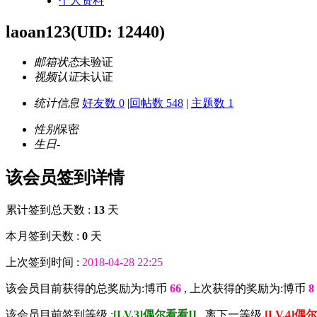
个人资料
laoan123
(UID: 12440)
邮箱状态
未验证
视频认证
未认证
统计信息
好友数 0
|
回帖数 548
|
主题数 1
性别
保密
生日
-
该会员签到详情
累计签到总天数 :
13
天
本月签到天数 :
0
天
上次签到时间 :
2018-04-28 22:25
该会员目前获得的总奖励为:博币
66
, 上次获得的奖励为:博币
8
该会员目前签到等级 :
[LV.3]偶尔看看II
, 离下一等级
[LV.4]偶