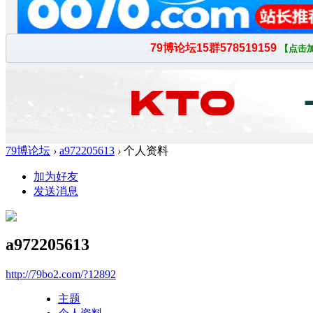
79博论坛
›
a972205613
›
个人资料
加为好友
发送消息
a972205613
http://79bo2.com/?12892
主题