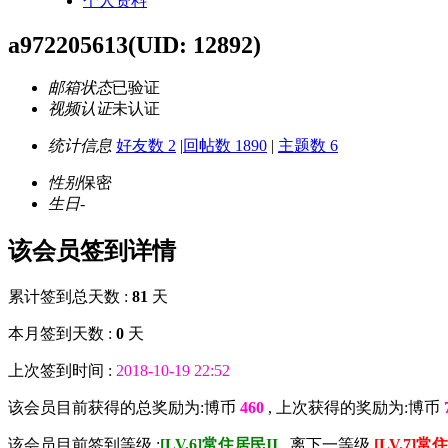
个人资料
a972205613
(UID: 12892)
邮箱状态
已验证
视频认证
未认证
统计信息
好友数 2
|
回帖数 1890
|
主题数 6
性别
保密
生日
-
该会员签到详情
累计签到总天数 :
81
天
本月签到天数 :
0
天
上次签到时间 :
2018-10-19 22:52
该会员目前获得的总奖励为:博币
460
, 上次获得的奖励为:博币
该会员目前签到等级 :
[LV.6]常住居民II
, 离下一等级
[LV.7]常