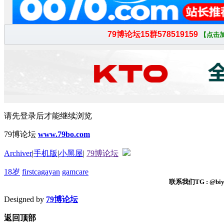
请先登录后才能继续浏览
79博论坛
www.79bo.com
Archiver
|
手机版
|
小黑屋
|
79博论坛
18岁
firstcagayan
gamcare
联系我们TG : @biyi
Designed by
79博论坛
返回顶部