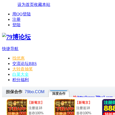
设为首页
收藏本站
用QQ登陆
注册
登陆
快捷导航
找优惠
交流论坛
BBS
大转盘抽奖
白菜大全
积分福利