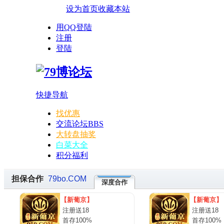
设为首页
收藏本站
用QQ登陆
注册
登陆
快捷导航
找优惠
交流论坛
BBS
大转盘抽奖
白菜大全
积分福利