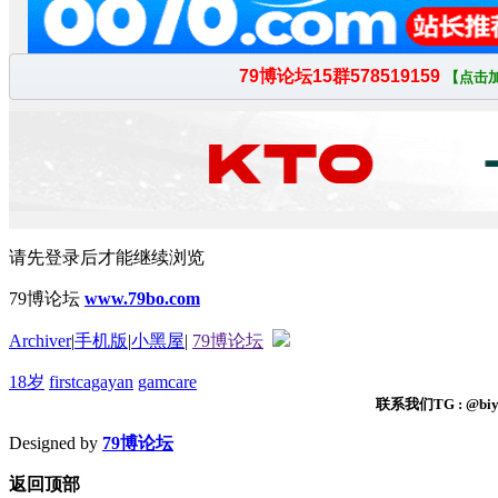
请先登录后才能继续浏览
79博论坛
www.79bo.com
Archiver
|
手机版
|
小黑屋
|
79博论坛
18岁
firstcagayan
gamcare
联系我们TG : @biyi
Designed by
79博论坛
返回顶部