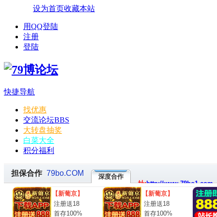
设为首页
收藏本站
用QQ登陆
注册
登陆
快捷导航
找优惠
交流论坛
BBS
大转盘抽奖
白菜大全
积分福利