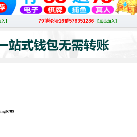
ng6789