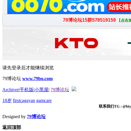
请先登录后才能继续浏览
79博论坛
www.79bo.com
Archiver
|
手机版
|
小黑屋
|
79博论坛
18岁
firstcagayan
gamcare
联系我们TG : @biyi
Designed by
79博论坛
返回顶部