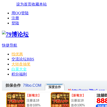
设为首页
收藏本站
用QQ登陆
注册
登陆
快捷导航
找优惠
交流论坛
BBS
大转盘抽奖
白菜大全
积分福利