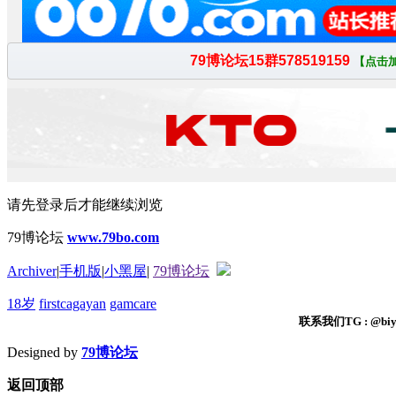
请先登录后才能继续浏览
79博论坛
www.79bo.com
Archiver
|
手机版
|
小黑屋
|
79博论坛
18岁
firstcagayan
gamcare
联系我们TG : @biyi
Designed by
79博论坛
返回顶部