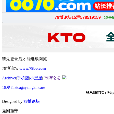
请先登录后才能继续浏览
79博论坛
www.79bo.com
Archiver
|
手机版
|
小黑屋
|
79博论坛
18岁
firstcagayan
gamcare
联系我们TG : @biyi
Designed by
79博论坛
返回顶部