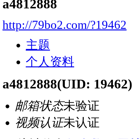
a4812888
http://79bo2.com/?19462
主题
个人资料
a4812888
(UID: 19462)
邮箱状态
未验证
视频认证
未认证