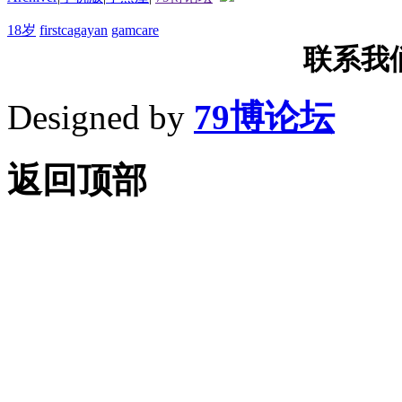
18岁
firstcagayan
gamcare
联系我们T
Designed by
79博论坛
返回顶部