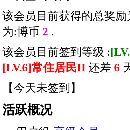
该会员目前获得的总奖励
为:博币
2
.
该会员目前签到等级 :
[L
[LV.6]常住居民II
还差
6
天
【
今天未签到
】
活跃概况