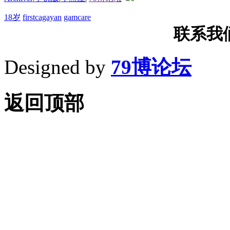
18岁
firstcagayan
gamcare
联系我们T
Designed by
79博论坛
返回顶部