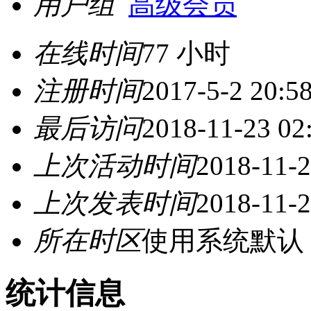
用户组
高级会员
在线时间
77 小时
注册时间
2017-5-2 20:5
最后访问
2018-11-23 02
上次活动时间
2018-11-2
上次发表时间
2018-11-2
所在时区
使用系统默认
统计信息