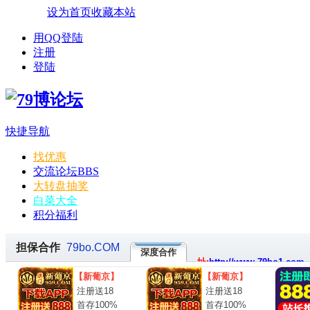
设为首页
收藏本站
用QQ登陆
注册
登陆
快捷导航
找优惠
交流论坛
BBS
大转盘抽奖
白菜大全
积分福利