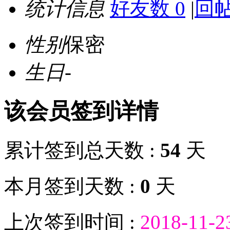
统计信息
好友数 0
|
回帖
性别
保密
生日
-
该会员签到详情
累计签到总天数 :
54
天
本月签到天数 :
0
天
上次签到时间 :
2018-11-2