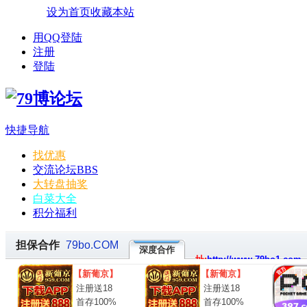
设为首页
收藏本站
用QQ登陆
注册
登陆
快捷导航
找优惠
交流论坛
BBS
大转盘抽奖
白菜大全
积分福利