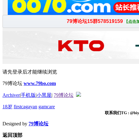
请先登录后才能继续浏览
79博论坛
www.79bo.com
Archiver
|
手机版
|
小黑屋
|
79博论坛
18岁
firstcagayan
gamcare
联系我们TG : @biyi
Designed by
79博论坛
返回顶部