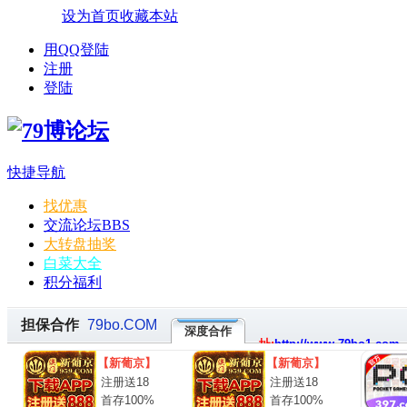
设为首页
收藏本站
用QQ登陆
注册
登陆
快捷导航
找优惠
交流论坛
BBS
大转盘抽奖
白菜大全
积分福利