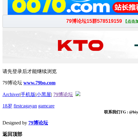
请先登录后才能继续浏览
79博论坛
www.79bo.com
Archiver
|
手机版
|
小黑屋
|
79博论坛
18岁
firstcagayan
gamcare
联系我们TG : @biyi
Designed by
79博论坛
返回顶部