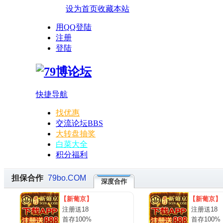
设为首页
收藏本站
用QQ登陆
注册
登陆
快捷导航
找优惠
交流论坛
BBS
大转盘抽奖
白菜大全
积分福利