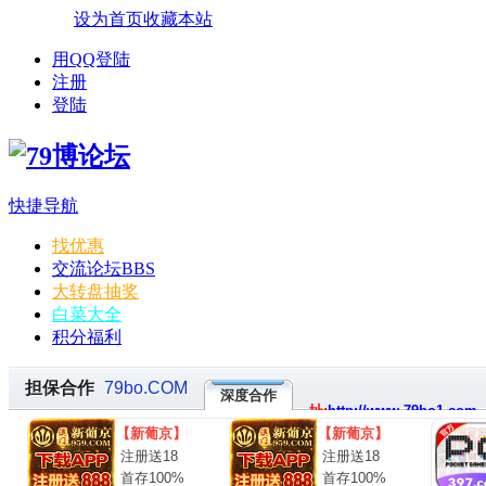
设为首页
收藏本站
用QQ登陆
注册
登陆
快捷导航
找优惠
交流论坛
BBS
大转盘抽奖
白菜大全
积分福利