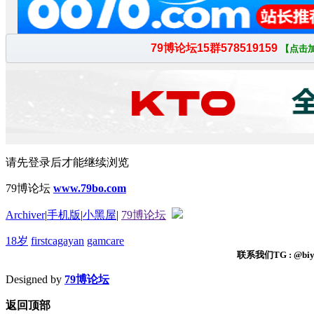
请先登录后才能继续浏览
79博论坛
www.79bo.com
Archiver
|
手机版
|
小黑屋
|
79博论坛
18岁
firstcagayan
gamcare
联系我们TG : @biyi
Designed by
79博论坛
返回顶部