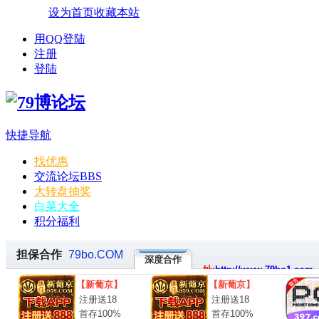
设为首页
收藏本站
用QQ登陆
注册
登陆
快捷导航
找优惠
交流论坛
BBS
大转盘抽奖
白菜大全
积分福利