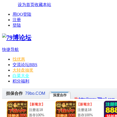
设为首页
收藏本站
用QQ登陆
注册
登陆
快捷导航
找优惠
交流论坛
BBS
大转盘抽奖
白菜大全
积分福利