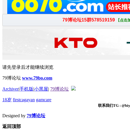
请先登录后才能继续浏览
79博论坛
www.79bo.com
Archiver
|
手机版
|
小黑屋
|
79博论坛
18岁
firstcagayan
gamcare
联系我们TG : @biyi
Designed by
79博论坛
返回顶部