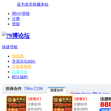
设为首页
收藏本站
用QQ登陆
注册
登陆
快捷导航
找优惠
交流论坛
BBS
大转盘抽奖
白菜大全
积分福利