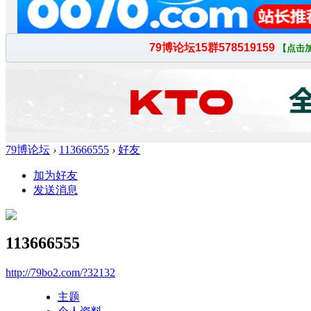
79博论坛
›
113666555
›
好友
加为好友
发送消息
113666555
http://79bo2.com/?32132
主题