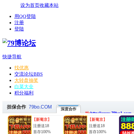
设为首页
收藏本站
用QQ登陆
注册
登陆
快捷导航
找优惠
交流论坛
BBS
大转盘抽奖
白菜大全
积分福利