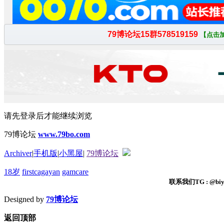
请先登录后才能继续浏览
79博论坛
www.79bo.com
Archiver
|
手机版
|
小黑屋
|
79博论坛
18岁
firstcagayan
gamcare
联系我们TG : @biyi
Designed by
79博论坛
返回顶部