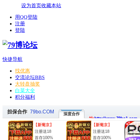
设为首页
收藏本站
用QQ登陆
注册
登陆
快捷导航
找优惠
交流论坛
BBS
大转盘抽奖
白菜大全
积分福利