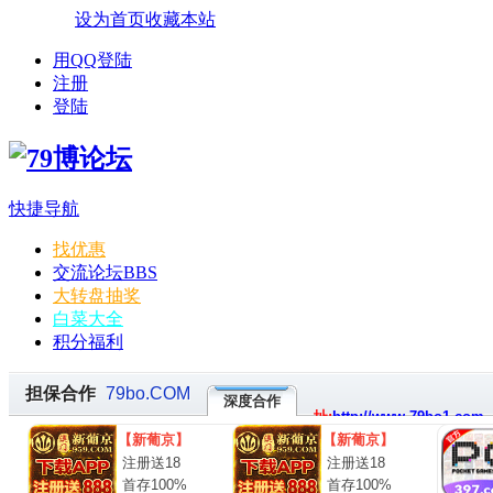
设为首页
收藏本站
用QQ登陆
注册
登陆
快捷导航
找优惠
交流论坛
BBS
大转盘抽奖
白菜大全
积分福利