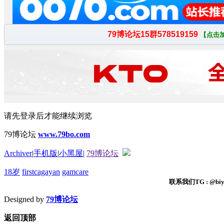
请先登录后才能继续浏览
79博论坛
www.79bo.com
Archiver
|
手机版
|
小黑屋
|
79博论坛
18岁
firstcagayan
gamcare
联系我们TG : @biyi
Designed by
79博论坛
返回顶部