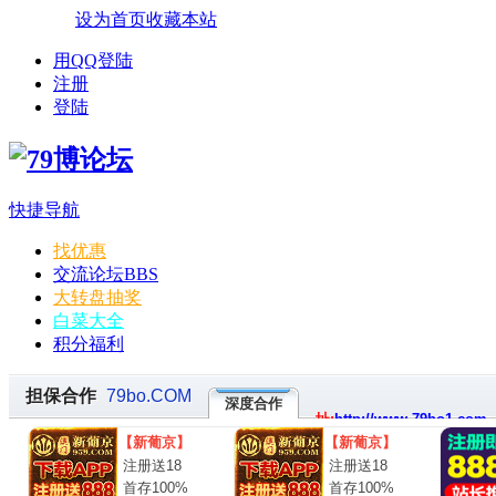
设为首页
收藏本站
用QQ登陆
注册
登陆
快捷导航
找优惠
交流论坛
BBS
大转盘抽奖
白菜大全
积分福利