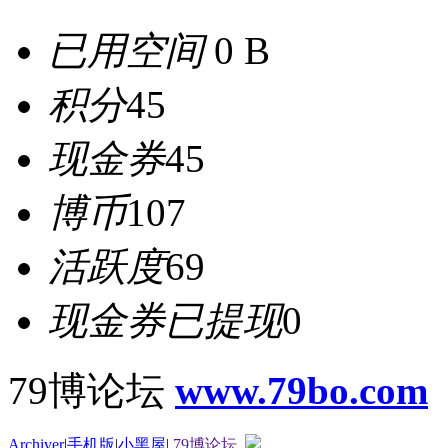
已用空间
0 B
积分
45
现金券
45
博币
107
活跃度
69
现金券已提现
0
79博论坛
www.79bo.com
Archiver
|
手机版
|
小黑屋
|
79博论坛