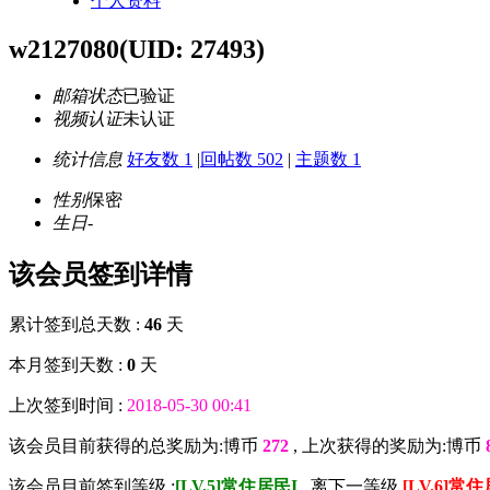
个人资料
w2127080
(UID: 27493)
邮箱状态
已验证
视频认证
未认证
统计信息
好友数 1
|
回帖数 502
|
主题数 1
性别
保密
生日
-
该会员签到详情
累计签到总天数 :
46
天
本月签到天数 :
0
天
上次签到时间 :
2018-05-30 00:41
该会员目前获得的总奖励为:博币
272
, 上次获得的奖励为:博币
该会员目前签到等级 :
[LV.5]常住居民I
, 离下一等级
[LV.6]常住