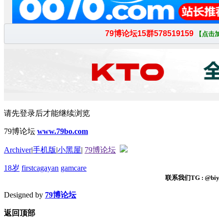
请先登录后才能继续浏览
79博论坛
www.79bo.com
Archiver
|
手机版
|
小黑屋
|
79博论坛
18岁
firstcagayan
gamcare
联系我们TG : @biyi
Designed by
79博论坛
返回顶部