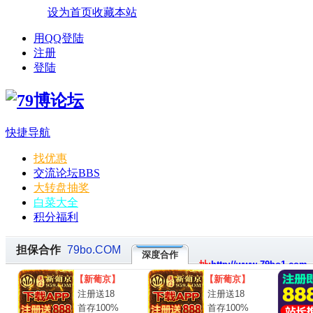
设为首页
收藏本站
用QQ登陆
注册
登陆
快捷导航
找优惠
交流论坛
BBS
大转盘抽奖
白菜大全
积分福利