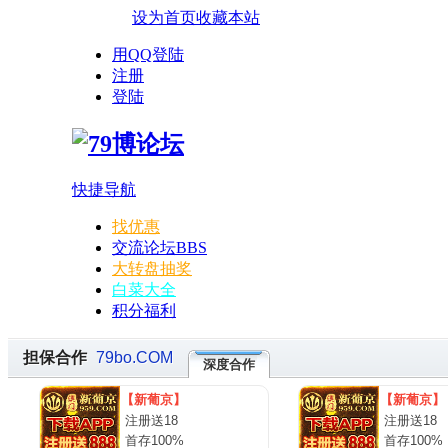
设为首页
收藏本站
用QQ登陆
注册
登陆
快捷导航
找优惠
交流论坛
BBS
大转盘抽奖
白菜大全
积分福利