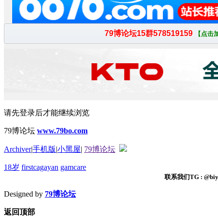
请先登录后才能继续浏览
79博论坛
www.79bo.com
Archiver
|
手机版
|
小黑屋
|
79博论坛
18岁
firstcagayan
gamcare
联系我们TG : @biyi
Designed by
79博论坛
返回顶部