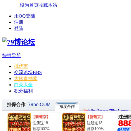
设为首页
收藏本站
用QQ登陆
注册
登陆
快捷导航
找优惠
交流论坛
BBS
大转盘抽奖
白菜大全
积分福利