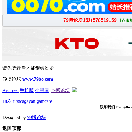
请先登录后才能继续浏览
79博论坛
www.79bo.com
Archiver
|
手机版
|
小黑屋
|
79博论坛
18岁
firstcagayan
gamcare
联系我们TG : @biyi
Designed by
79博论坛
返回顶部