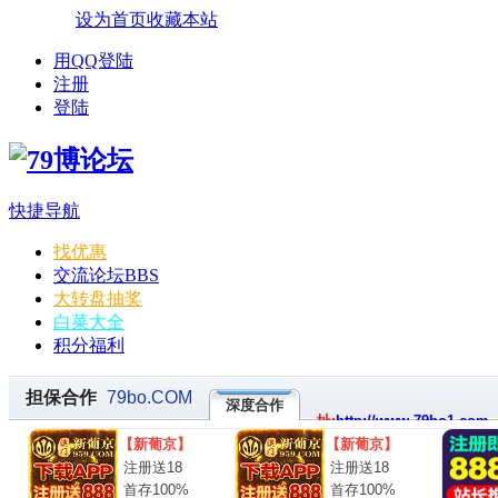
设为首页
收藏本站
用QQ登陆
注册
登陆
快捷导航
找优惠
交流论坛
BBS
大转盘抽奖
白菜大全
积分福利