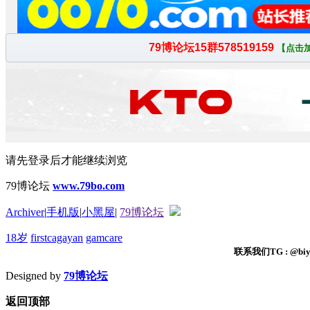
请先登录后才能继续浏览
79博论坛
www.79bo.com
Archiver
|
手机版
|
小黑屋
|
79博论坛
18岁
firstcagayan
gamcare
联系我们TG : @biyi
Designed by
79博论坛
返回顶部