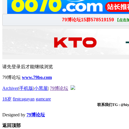
请先登录后才能继续浏览
79博论坛
www.79bo.com
Archiver
|
手机版
|
小黑屋
|
79博论坛
18岁
firstcagayan
gamcare
联系我们TG : @biyi
Designed by
79博论坛
返回顶部